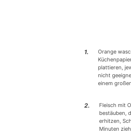
1.
Orange wasch
Küchenpapier
plattieren, j
nicht geeign
einem großen 
2.
Fleisch mit 
bestäuben, d
erhitzen, Sc
Minuten zieh