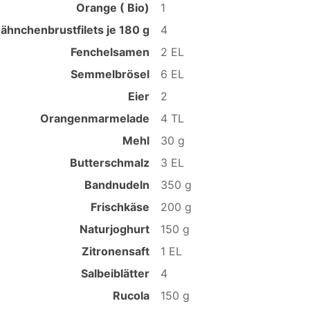
Orange ( Bio)
1
ähnchenbrustfilets je 180 g
4
Fenchelsamen
2 EL
Semmelbrösel
6 EL
Eier
2
Orangenmarmelade
4 TL
Mehl
30 g
Butterschmalz
3 EL
Bandnudeln
350 g
Frischkäse
200 g
Naturjoghurt
150 g
Zitronensaft
1 EL
Salbeiblätter
4
Rucola
150 g